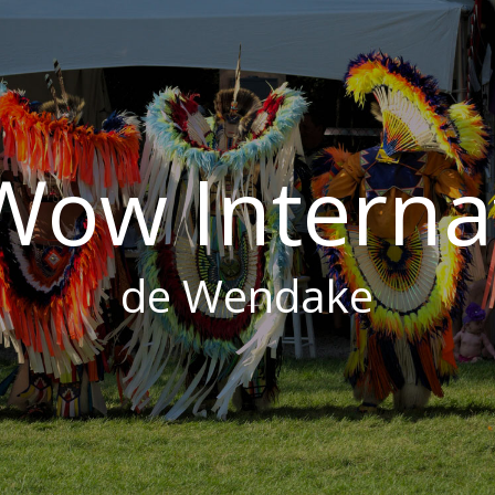
ow Interna
de Wendake