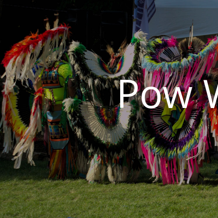
Pow W